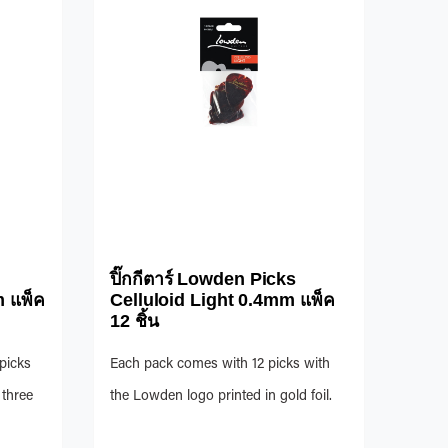
ปิ๊กกีตาร์ Lowden Picks
 แพ็ค
Celluloid Light 0.4mm แพ็ค
12 ชิ้น
picks
Each pack comes with 12 picks with
 three
the Lowden logo printed in gold foil.