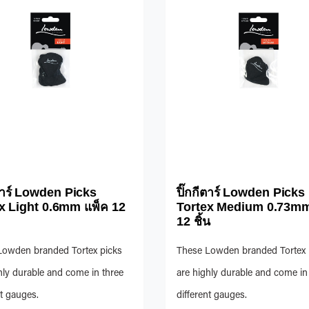
ีตาร์ Lowden Picks
ปิ๊กกีตาร์ Lowden Picks
x Light 0.6mm แพ็ค 12
Tortex Medium 0.73mm
12 ชิ้น
Lowden branded Tortex picks
These Lowden branded Tortex 
hly durable and come in three
are highly durable and come in
nt gauges.
different gauges.