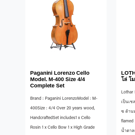
Paganini Lorenzo Cello
LOTH
Model. M-400 Size 4/4
โล่ โ
Complete Set
Lothar
Brand : Paganini LorenzoModel : M-
เป็นเชล
400Size : 4/4 Over 20 years wood,
ซ ด้านห
HandcraftedSet includes1 x Cello
flamed ฟ
Rosin 1 x Cello Bow 1 x High Grade
น้ำตาล