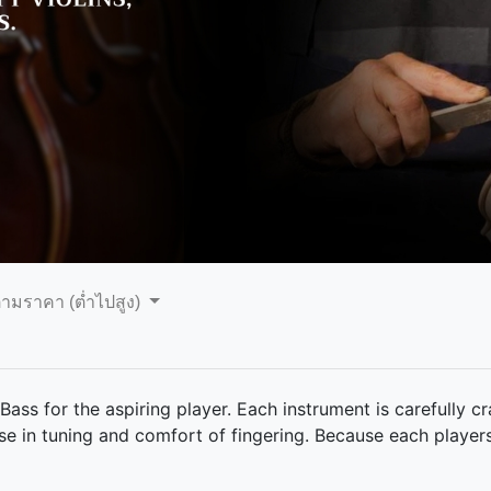
ตามราคา (ต่ำไปสูง)
o, Bass for the aspiring player. Each instrument is careful
e in tuning and comfort of fingering. Because each players