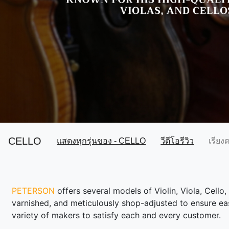
CELLO
แสดงทุกรุ่นของ - CELLO
วีดีโอรีวิว
เรียง
PETERSON
offers several models of Violin, Viola, Cell
varnished, and meticulously shop-adjusted to ensure eas
variety of makers to satisfy each and every customer.