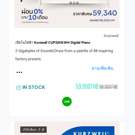
Kurzweil
เปียโนไฟฟ้า Kurzweil CUP320N WH Digital Piano
2 Gigabytes of Sounds!Draw from a palette of 88 inspiring
factory presets.
อ่านเพิ่มเติม..
59,900THB
98,000THB
IN STOCK