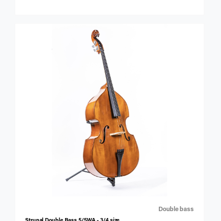
Double bass
Strunal Double Bass 5/5WA - 3/4 size