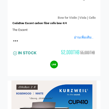
Bow for Violin | Viola | Cello
CodaBow Escent carbon fiber cello bow 4/4
The Escent
อ่านเพิ่มเติม..
52,000THB
55,000THB
IN STOCK