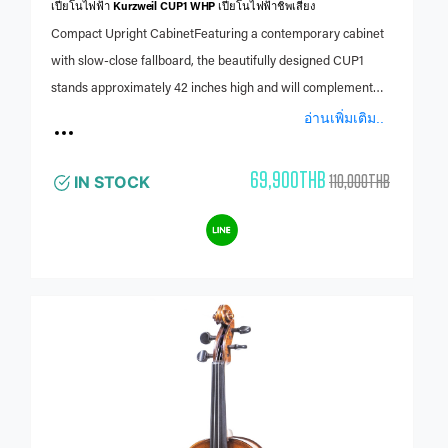
เปียโนไฟฟ้า Kurzweil CUP1 WHP เปียโนไฟฟ้าชิพเสียง
Compact Upright CabinetFeaturing a contemporary cabinet
with slow-close fallboard, the beautifully designed CUP1
stands approximately 42 inches high and will complement
any home, school or formal music environment.
อ่านเพิ่มเติม..
69,900THB
110,000THB
IN STOCK