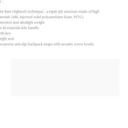
S
:
he Bam Hightech technique : a triple-ply structure made of high
terials
(ABS,
injected solid polyurethane foam
, PETG
)
tection and ultralight weight
e bi-material side handle
ith key
ight seal
eoprene anti-slip backpack straps with security screw hooks