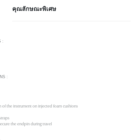
คุณลักษณะพิเศษ
S
:
ONS
:
:
n of the instrument on injected foam cushions
straps
secure the endpin during travel