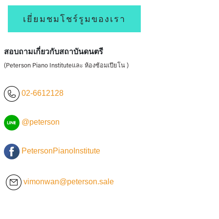
เยี่ยมชมโชร์รูมของเรา
สอบถามเกี่ยวกับสถาบันดนตรี
(Peterson Piano Instituteและ ห้องซ้อมเปียโน )
02-6612128
@peterson
PetersonPianoInstitute
vimonwan@peterson.sale