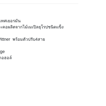
A
เทศเยอรมัน
ละคอผลิตจากไม้เมเปิลยุโรปชนิดแข็ง
Wittner พร้อมตัวปรับ4สาย
dge
ลกอฮอล์