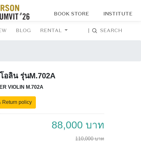
BOOK STORE
INSTITUTE
EW
BLOG
RENTAL
|
SEARCH
อลิน รุ่นM.702A
R VIOLIN M.702A
 Return policy
88,000 บาท
110,000 บาท