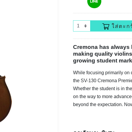
ใส่ตะกร
Cremona has always b
making quality violin
growing student mark
While focusing primarily on q
the SV-130 Cremona Premier
Whether the student is in the
on the way to more advanced 
beyond the expectation. Now