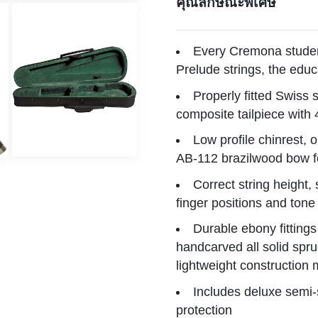
คุณลักษณะพิเศษ
Every Cremona studen
Prelude strings, the educ
Properly fitted Swiss 
composite tailpiece with 
Low profile chinrest, 
AB-112 brazilwood bow fo
Correct string height, 
finger positions and tone
Durable ebony fittings
handcarved all solid spr
lightweight construction
Includes deluxe semi-
protection