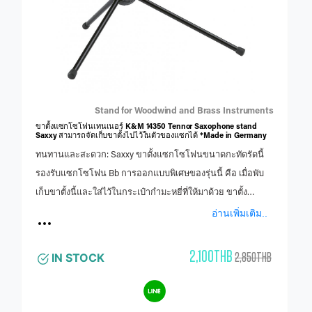
Stand for Woodwind and Brass Instruments
ขาตั้งแซกโซโฟนเทนเนอร์ K&M 14350 Tennor Saxophone stand
Saxxy สามารถจัดเก็บขาตั้งไปไว้ในตัวของแซกได้ *Made in Germany
ทนทานและสะดวก: Saxxy ขาตั้งแซกโซโฟนขนาดกะทัดรัดนี้
รองรับแซกโซโฟน Bb การออกแบบพิเศษของรุ่นนี้ คือ เมื่อพับ
เก็บขาตั้งนี้และใส่ไว้ในกระเป๋ากำมะหยี่ที่ให้มาด้วย ขาตั้ง
สามารถเก็บเข้าไปใน Bell ของแซกโซโฟนได้ เหมาะ
อ่านเพิ่มเติม..
สำหรับ Bb เทเนอร์แซกโซโฟน ฐาน 5 ขาช่วยให้เครื่องมือมี
ความมั่นคงสูงสุด ฐานขาโลหะที่ถอดออกได้จะขันสกรูเข้ากับ
2,100THB
2,850THB
IN STOCK
หมุดเพื่อให้สามารถจัดเก็บอุปกรณ์ทั้งหมดไว้ที่กริ่งของอุปกรณ์
เพื่อการเคลื่อนย้ายที่สะดวก หมุดพลาสติกสีดำหุ้มด้วยแหวน
สักหลาดเพื่อป้องกันเครื่องมือหมุดพลาสติกสีดำหุ้มด้วยแหวน