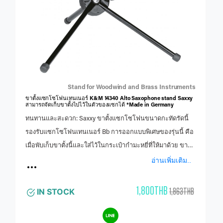
Stand for Woodwind and Brass Instruments
ขาตั้งแซกโซโฟนเทนเนอร์ K&M 14340 Alto Saxophone stand Saxxy
สามารถจัดเก็บขาตั้งไปไว้ในตัวของแซกได้ *Made in Germany
ทนทานและสะดวก: Saxxy ขาตั้งแซกโซโฟนขนาดกะทัดรัดนี้
รองรับแซกโซโฟนเทนเนอร์ Bb การออกแบบพิเศษของรุ่นนี้ คือ
เมื่อพับเก็บขาตั้งนี้และใส่ไว้ในกระเป๋ากำมะหยี่ที่ให้มาด้วย ขาตั้ง
สามารถเก็บเข้าไปใน Bell ของแซกโซโฟนได้ เหมาะ
อ่านเพิ่มเติม..
สำหรับ Bb เทเนอร์แซกโซโฟนฐาน 5 ขาช่วยให้เครื่องมือมี
ความมั่นคงสูงสุด ฐานขาโลหะที่ถอดออกได้จะขันสกรูเข้ากับ
1,800THB
1,863THB
IN STOCK
หมุดเพื่อให้สามารถจัดเก็บอุปกรณ์ทั้งหมดไว้ที่กริ่งของอุปกรณ์
เพื่อการเคลื่อนย้ายที่สะดวก หมุดพลาสติกสีดำหุ้มด้วยแหวน