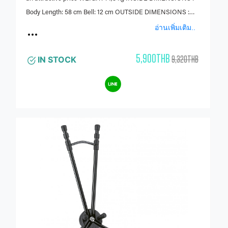
Body Length: 58 cm Bell: 12 cm OUTSIDE DIMENSIONS :
64x29x18 cm INSIDE FEATURES : Inside cradle made of
อ่านเพิ่มเติม..
injected high density polyurethane foam, protecting the
instrument against thermal shocks Inside fabric pouch for the
5,900THB
9,320THB
IN STOCK
mouthpiece and neck to fit in the bell OUTSIDE FEATURES :
Side handle 2 padded backpack straps, adjustable,
removable Little secret pocket on the cover Big external
pocket that can fit a flute case or accessories Zipper with a
combination lock for the zipper pulls External 1000 denier
waterresistant Cordura fabric COLOR : Black