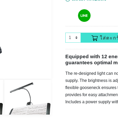
ใส่ตะกร
Equipped with 12 ene
guarantees optimal mu
The re-designed light can no
supply. The brightness is ad
flexible gooseneck ensures th
provides for easy attachment
Includes a power supply with