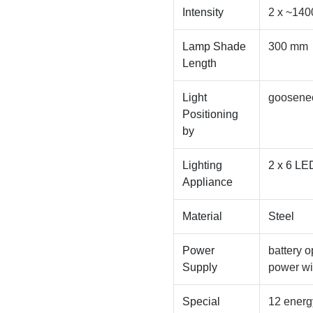
Intensity
2 x ~140
Lamp Shade
300 mm
Length
Light
goosene
Positioning
by
Lighting
2 x 6 LE
Appliance
Material
Steel
Power
battery 
Supply
power wi
Special
12 energ