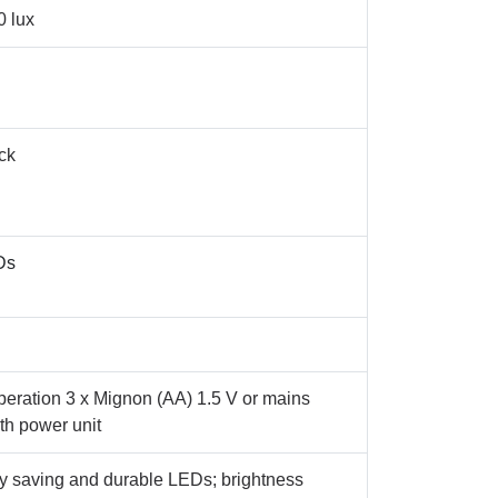
0 lux
ck
Ds
operation 3 x Mignon (AA) 1.5 V or mains
th power unit
y saving and durable LEDs; brightness