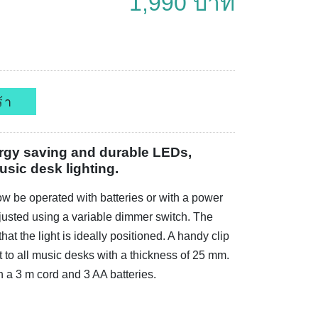
1,990 บาท
้า
rgy saving and durable LEDs,
sic desk lighting.
w be operated with batteries or with a power
justed using a variable dimmer switch. The
at the light is ideally positioned. A handy clip
 to all music desks with a thickness of 25 mm.
 a 3 m cord and 3 AA batteries.