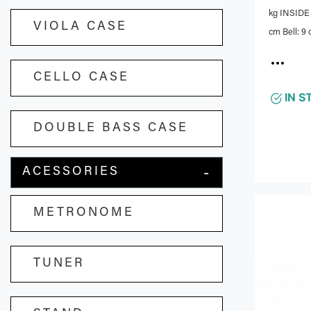
VIOLA CASE
Case fo
BAM 3020SN
Black
Brand: BA
CELLO CASE
kg INSIDE DIMENSIONS : Body Length: 66
cm Bell: 9 cm OUTSIDE DIME
DOUBLE BASS CASE
74x23x18 cm INSIDE FEATURES : 
cradle mad
polyuretha
ACESSORIES
IN S
against th
necks(stra
METRONOME
Large access
FEATURES 
TUNER
retractabl
Additionna
strap with