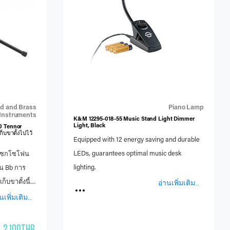
for the zipper pulls External 1000 denier
waterresistant Cordura fabric COLOR : Black
d and Brass
Piano Lamp
Instruments
K&M 12295-018-55 Music Stand Light Dimmer
Light, Black
0 Tennor
บขาตั้งไปไว้
Equipped with 12 energy saving and durable
LEDs, guarantees optimal music desk
งแซกโซโฟน
lighting.
น Bb การ