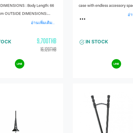
r guitar | violin | cello | woodwind
Case for guitar | violin | ce
 Soprano Saxophone Case Trekking
BAM 3002SN Tenor Saxophone Case
Black
M CASES (FRANCE) WEIGHT : 2,9
Brand: BAM CASES (FRANCE) O
case with endless accessory spa
NSIONS:
อ่า
Inside
อ่านเพิ่มเติม..
e of injected high density
ne foam, protecting the instrument
9,700THB
TOCK
IN STOCK
ermal shocks Dedicated space for 2
16,120THB
ight or curved) and a mouthpiece
ory compartment OUTSIDE
: Side handle Subway handle 2
e padded backpack straps
l external rain cover Shoulder
 pad, adjustable, removable Large