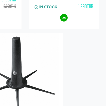
อ่านเพิ่มเติม..
ก็บขาตั้งนี้
าด้วย ขาตั้ง
นเพิ่มเติม..
ซกโซโฟนได้
ฟน ฐาน 5 ขา
2,100THB
สุด ฐานขา
1,990THB
2,850THB
IN STOCK
หมุดเพื่อให้
กริ่งของ
วก หมุด
พื่อป้องกัน
วยแหวน