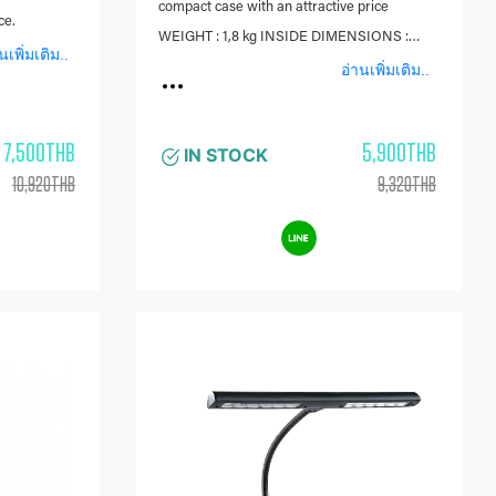
llo | woodwind
Case for guitar | violin | cello | woodwind
 Classic
BAM 3001SN Alto Saxophone Case Classic Black
Brand: BAM CASES (FRANCE) Very light
riginal Bam
compact case with an attractive price
ce.
WEIGHT : 1,8 kg INSIDE DIMENSIONS :
นเพิ่มเติม..
Body Length: 58 cm Bell: 12 cm OUTSIDE
อ่านเพิ่มเติม..
DIMENSIONS : 64x29x18 cm INSIDE
FEATURES : Inside cradle made of injected
7,500THB
5,900THB
IN STOCK
high density polyurethane foam, protecting
10,920THB
9,320THB
the instrument against thermal shocks Inside
fabric pouch for the mouthpiece and neck to
fit in the bell OUTSIDE FEATURES : Side
handle 2 padded backpack straps, adjustable,
removable Little secret pocket on the cover
Big external pocket that can fit a flute case or
accessories Zipper with a combination lock