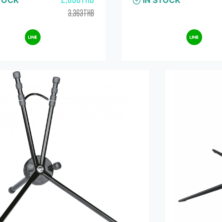
กหลาดเพื่อป้องกันเครื่องมือพับได้
ออกแบบพิเศษของรุ่นนี้ คือ เมื่อพับเ
ดเพื่อการขนย้ายที่ประหยัดพื้นที่ใน
อ่านเพิ่มเติม..
และใส่ไว้ในกระเป๋ากำมะหยี่ที่ให้ม
อ่า
งอุปกรณ์
สามารถเก็บเข้าไปใน Bell ของแ
เหมาะสำหรับ Bb เทเนอร์แซกโซโ
2,690THB
TOCK
IN STOCK
ช่วยให้เครื่องมือมีความมั่นคงสูง
3,363THB
โลหะที่ถอดออกได้จะขันสกรูเข้ากับ
สามารถจัดเก็บอุปกรณ์ทั้งหมดไว้ที่
อุปกรณ์เพื่อการเคลื่อนย้ายที่สะด
พลาสติกสีดำหุ้มด้วยแหวนสักหลาดเ
เครื่องมือหมุดพลาสติกสีดำหุ้มด้
สักหลาดเพื่อป้องกันเครื่องมือ