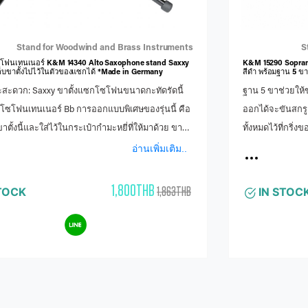
Stand for Woodwind and Brass Instruments
S
ซโฟนเทนเนอร์ K&M 14340 Alto Saxophone stand Saxxy
K&M 15290 Sopra
็บขาตั้งไปไว้ในตัวของแซกได้ *Made in Germany
สีดำ พร้อมฐาน 5 ขา
ะดวก: Saxxy ขาตั้งแซกโซโฟนขนาดกะทัดรัดนี้
ฐาน 5 ขาช่วยให้ข
โซโฟนเทนเนอร์ Bb การออกแบบพิเศษของรุ่นนี้ คือ
ออกได้จะขันสกรูเ
บขาตั้งนี้และใส่ไว้ในกระเป๋ากำมะหยี่ที่ให้มาด้วย ขาตั้ง
ทั้งหมดไว้ที่กริ่
บเข้าไปใน Bell ของแซกโซโฟนได้ เหมาะ
อ่านเพิ่มเติม..
เทเนอร์แซกโซโฟนฐาน 5 ขาช่วยให้เครื่องมือมี
สูงสุด ฐานขาโลหะที่ถอดออกได้จะขันสกรูเข้ากับ
1,800THB
1,863THB
TOCK
IN STOC
้สามารถจัดเก็บอุปกรณ์ทั้งหมดไว้ที่กริ่งของอุปกรณ์
ลื่อนย้ายที่สะดวก หมุดพลาสติกสีดำหุ้มด้วยแหวน