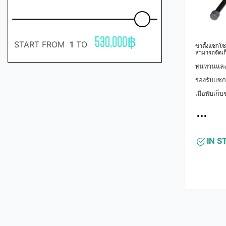
530,000
฿
START FROM
1
TO
ขาตั้งแซกโ
สามารถจัดเก
ทนทานและส
รองรับแซก
เมื่อพับเก็
สามารถเก็
สำหรับ Bb 
ความมั่นคง
IN S
หมุดเพื่อให
เพื่อการเค