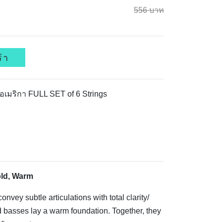
556 บาท
้า
อเมริกา FULL SET of 6 Strings
old, Warm
onvey subtle articulations with total clarity/
d basses lay a warm foundation. Together, they