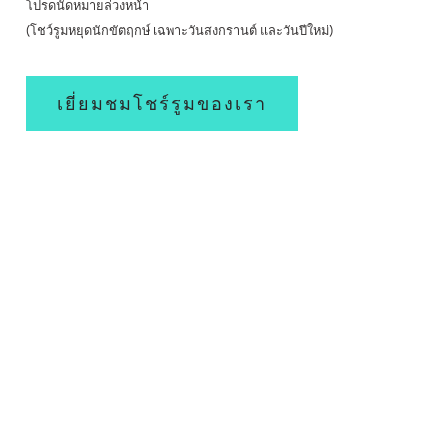
โปรดนัดหมายล่วงหน้า
(โชว์รูมหยุดนักขัตฤกษ์ เฉพาะวันสงกรานต์ และวันปีใหม่)
เยี่ยมชมโชร์รูมของเรา