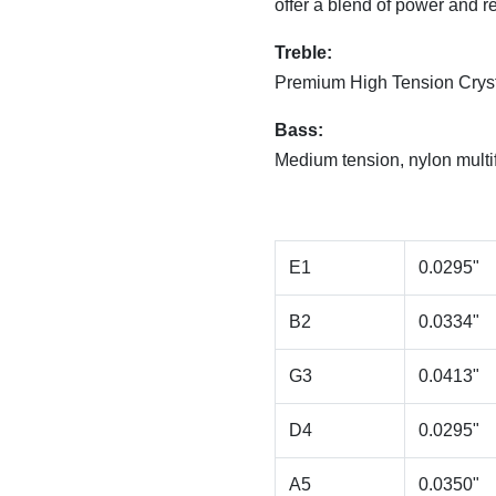
offer a blend of power and r
Treble:
Premium High Tension Cryst
Bass
:
Medium tension, nylon multif
E1
0.0295"
B2
0.0334"
G3
0.0413"
D4
0.0295"
A5
0.0350"