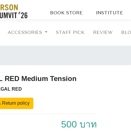
BOOK STORE
INSTITUTE
ACCESSORIES
STAFF PICK
REVIEW
BL
L RED Medium Tension
EGAL RED
 Return policy
500 บาท