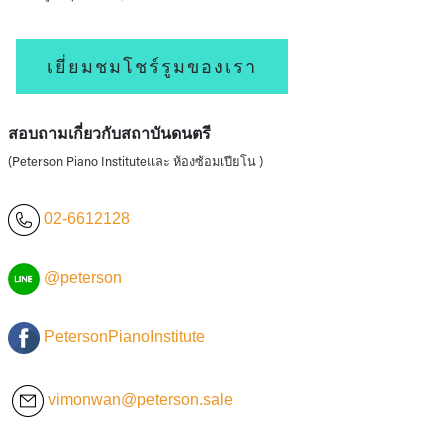
เยี่ยมชมโชร์รูมของเรา
สอบถามเกี่ยวกับสถาบันดนตรี
(Peterson Piano Instituteและ ห้องซ้อมเปียโน )
02-6612128
@peterson
PetersonPianoInstitute
vimonwan@peterson.sale