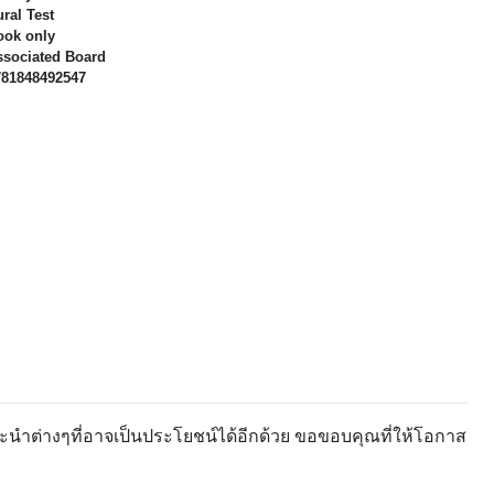
ral Test
ook only
ssociated Board
781848492547
ะนำต่างๆที่อาจเป็นประโยชน์ได้อีกด้วย ขอขอบคุณที่ให้โอกาส