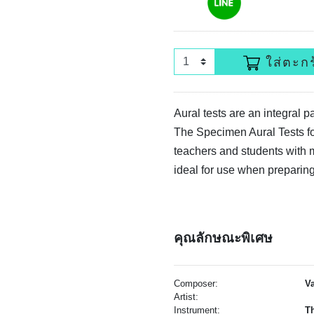
ใส่ตะกร
Aural tests are an integral 
The Specimen Aural Tests f
teachers and students with 
ideal for use when preparin
คุณลักษณะพิเศษ
Composer:
V
Artist:
Instrument:
T