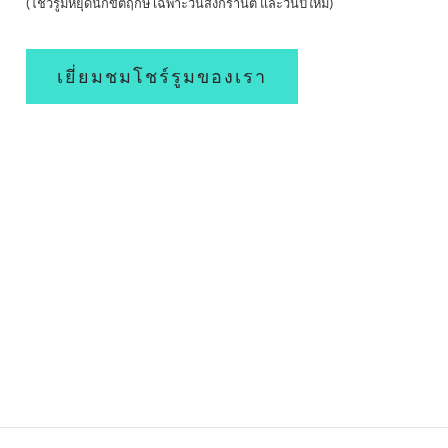
(โชว์รูมหยุดนักขัตฤกษ์ เฉพาะวันสงกรานต์ และวันปีใหม่)
เยี่ยมชมโชร์รูมของเรา