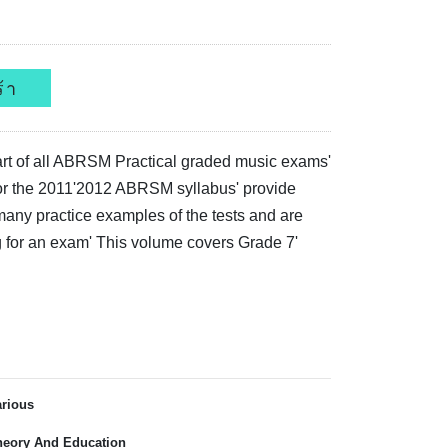
้า
part of all ABRSM Practical graded music exams'
or the 2011'2012 ABRSM syllabus' provide
many practice examples of the tests and are
g for an exam' This volume covers Grade 7'
arious
heory And Education