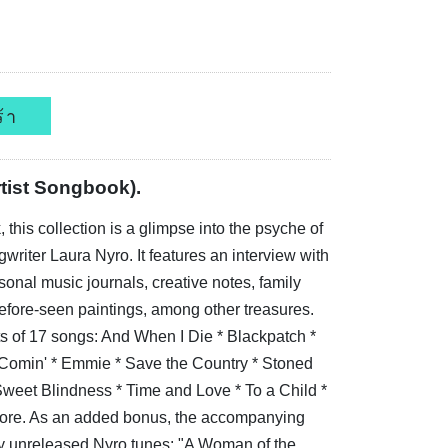
้า
rtist Songbook).
his collection is a glimpse into the psyche of
ngwriter Laura Nyro. It features an interview with
sonal music journals, creative notes, family
fore-seen paintings, among other treasures.
 of 17 songs: And When I Die * Blackpatch *
s Comin' * Emmie * Save the Country * Stoned
Sweet Blindness * Time and Love * To a Child *
ore. As an added bonus, the accompanying
y unreleased Nyro tunes: "A Woman of the