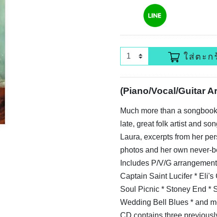
ใส่ตะกร
(Piano/Vocal/Guitar A
Much more than a songbook, t
late, great folk artist and so
Laura, excerpts from her per
photos and her own never-be
Includes P/V/G arrangements
Captain Saint Lucifer * Eli'
Soul Picnic * Stoney End * 
Wedding Bell Blues * and m
CD contains three previousl