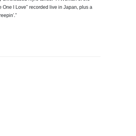
 One I Love" recorded live in Japan, plus a
eepin'."