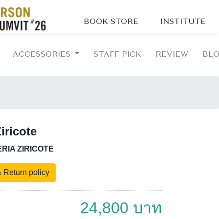
BOOK STORE
INSTITUTE
ACCESSORIES
STAFF PICK
REVIEW
BL
iricote
RIA ZIRICOTE
 Return policy
24,800 บาท