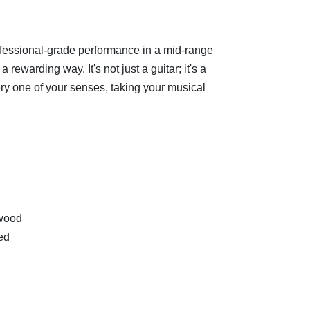
rofessional-grade performance in a mid-range
a rewarding way. It's not just a guitar; it's a
ry one of your senses, taking your musical
wood
ed