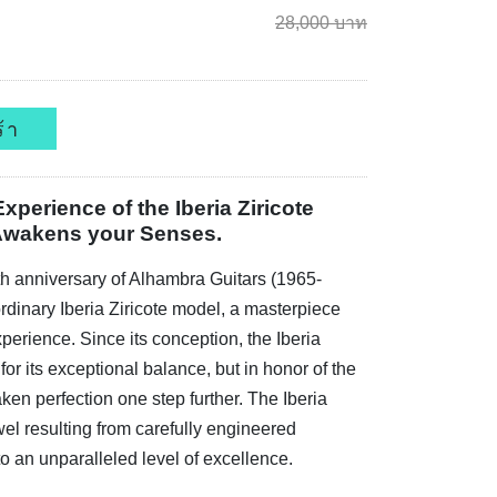
28,000 บาท
้า
xperience of the Iberia Ziricote
 Awakens your Senses.
h anniversary of Alhambra Guitars (1965-
rdinary Iberia Ziricote model, a masterpiece
perience. Since its conception, the Iberia
r its exceptional balance, but in honor of the
ken perfection one step further. The Iberia
jewel resulting from carefully engineered
 to an unparalleled level of excellence.