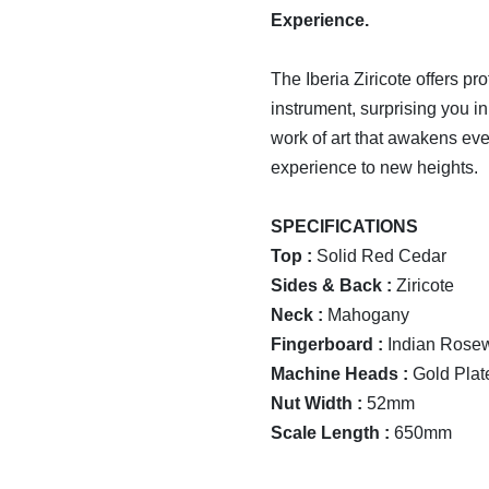
Experience.
The Iberia Ziricote offers p
instrument, surprising you in 
work of art that awakens eve
experience to new heights.
SPECIFICATIONS
Top :
Solid Red Cedar
Sides & Back :
Ziricote
Neck :
Mahogany
Fingerboard :
Indian Rose
Machine Heads :
Gold Plat
Nut Width :
52mm
Scale Length :
650mm