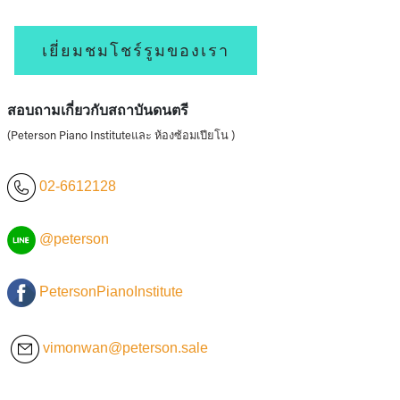
เยี่ยมชมโชร์รูมของเรา
สอบถามเกี่ยวกับสถาบันดนตรี
(Peterson Piano Instituteและ ห้องซ้อมเปียโน )
02-6612128
@peterson
PetersonPianoInstitute
vimonwan@peterson.sale